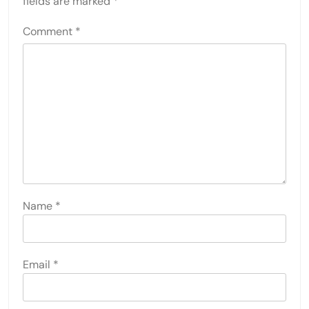
fields are marked
*
Comment
*
Name
*
Email
*