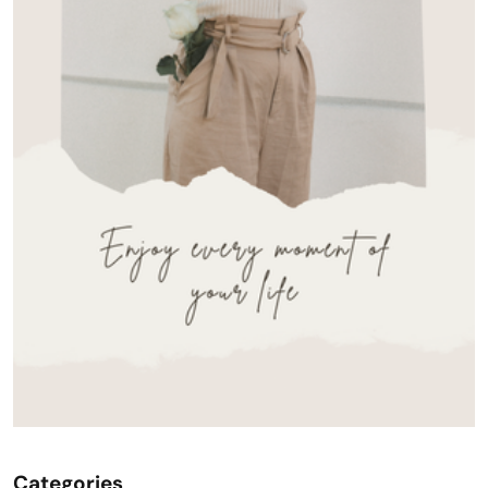
Categories