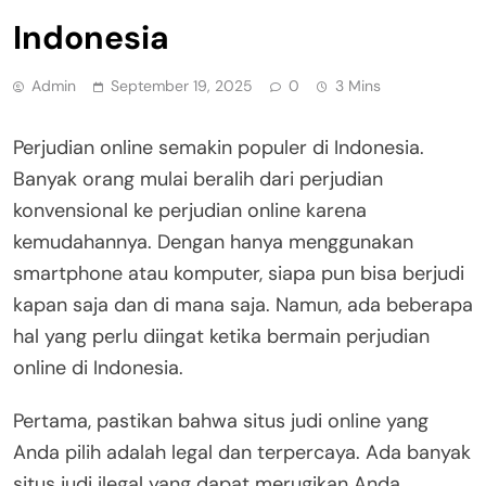
Indonesia
Admin
September 19, 2025
0
3 Mins
Perjudian online semakin populer di Indonesia.
Banyak orang mulai beralih dari perjudian
konvensional ke perjudian online karena
kemudahannya. Dengan hanya menggunakan
smartphone atau komputer, siapa pun bisa berjudi
kapan saja dan di mana saja. Namun, ada beberapa
hal yang perlu diingat ketika bermain perjudian
online di Indonesia.
Pertama, pastikan bahwa situs judi online yang
Anda pilih adalah legal dan terpercaya. Ada banyak
situs judi ilegal yang dapat merugikan Anda.