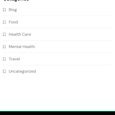
Blog
Food
Health Care
Mental Health
Travel
Uncategorized