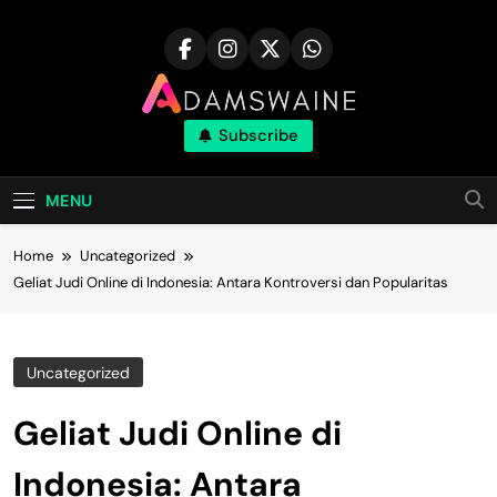
Skip
to
content
Subscribe
MENU
Home
Uncategorized
Geliat Judi Online di Indonesia: Antara Kontroversi dan Popularitas
Uncategorized
Geliat Judi Online di
Indonesia: Antara