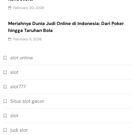
February 20, 2026
Meriahnya Dunia Judi Online di Indonesia: Dari Poker
hingga Taruhan Bola
February 5, 2026
slot online
slot
slot777
Situs slot gacor
slot
judi slot