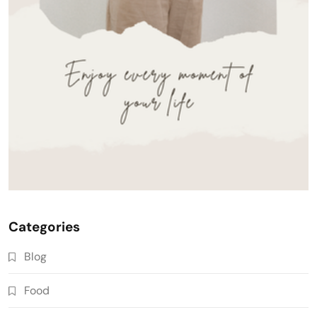
Categories
Blog
Food