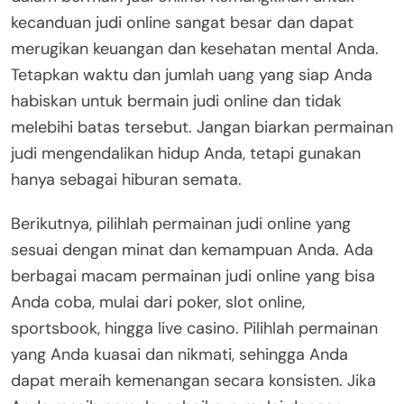
kecanduan judi online sangat besar dan dapat
merugikan keuangan dan kesehatan mental Anda.
Tetapkan waktu dan jumlah uang yang siap Anda
habiskan untuk bermain judi online dan tidak
melebihi batas tersebut. Jangan biarkan permainan
judi mengendalikan hidup Anda, tetapi gunakan
hanya sebagai hiburan semata.
Berikutnya, pilihlah permainan judi online yang
sesuai dengan minat dan kemampuan Anda. Ada
berbagai macam permainan judi online yang bisa
Anda coba, mulai dari poker, slot online,
sportsbook, hingga live casino. Pilihlah permainan
yang Anda kuasai dan nikmati, sehingga Anda
dapat meraih kemenangan secara konsisten. Jika