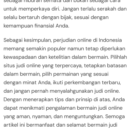
sebagai hiburan semata dan bukan sebagai cara
untuk memperkaya diri. Jangan terlalu serakah dan
selalu bertaruh dengan bijak, sesuai dengan
kemampuan finansial Anda.
Sebagai kesimpulan, perjudian online di Indonesia
memang semakin populer namun tetap diperlukan
kewaspadaan dan ketelitian dalam bermain. Pilihlah
situs judi online yang terpercaya, tetapkan batasan
dalam bermain, pilih permainan yang sesuai
dengan minat Anda, ikuti perkembangan terbaru,
dan jangan pernah menyalahgunakan judi online.
Dengan menerapkan tips dan prinsip di atas, Anda
dapat menikmati pengalaman bermain judi online
yang aman, nyaman, dan menguntungkan. Semoga
artikel ini bermanfaat dan selamat bermain judi