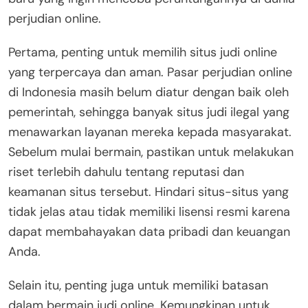
perjudian online.
Pertama, penting untuk memilih situs judi online
yang terpercaya dan aman. Pasar perjudian online
di Indonesia masih belum diatur dengan baik oleh
pemerintah, sehingga banyak situs judi ilegal yang
menawarkan layanan mereka kepada masyarakat.
Sebelum mulai bermain, pastikan untuk melakukan
riset terlebih dahulu tentang reputasi dan
keamanan situs tersebut. Hindari situs-situs yang
tidak jelas atau tidak memiliki lisensi resmi karena
dapat membahayakan data pribadi dan keuangan
Anda.
Selain itu, penting juga untuk memiliki batasan
dalam bermain judi online. Kemungkinan untuk