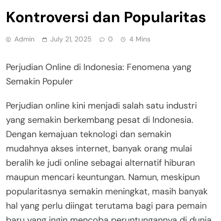
Kontroversi dan Popularitas
Admin
July 21, 2025
0
4 Mins
Perjudian Online di Indonesia: Fenomena yang
Semakin Populer
Perjudian online kini menjadi salah satu industri
yang semakin berkembang pesat di Indonesia.
Dengan kemajuan teknologi dan semakin
mudahnya akses internet, banyak orang mulai
beralih ke judi online sebagai alternatif hiburan
maupun mencari keuntungan. Namun, meskipun
popularitasnya semakin meningkat, masih banyak
hal yang perlu diingat terutama bagi para pemain
baru yang ingin mencoba peruntungannya di dunia