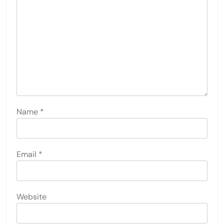
Name
*
Email
*
Website