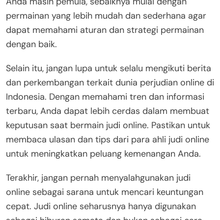
Anda masih pemula, sebaiknya mulai dengan
permainan yang lebih mudah dan sederhana agar
dapat memahami aturan dan strategi permainan
dengan baik.
Selain itu, jangan lupa untuk selalu mengikuti berita
dan perkembangan terkait dunia perjudian online di
Indonesia. Dengan memahami tren dan informasi
terbaru, Anda dapat lebih cerdas dalam membuat
keputusan saat bermain judi online. Pastikan untuk
membaca ulasan dan tips dari para ahli judi online
untuk meningkatkan peluang kemenangan Anda.
Terakhir, jangan pernah menyalahgunakan judi
online sebagai sarana untuk mencari keuntungan
cepat. Judi online seharusnya hanya digunakan